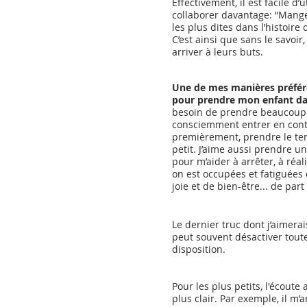
Effectivement, il est facile d’
collaborer davantage: “Mange
les plus dites dans l’histoire
C’est ainsi que sans le savoir
arriver à leurs buts.
Une de mes manières préféré
pour prendre mon enfant d
besoin de prendre beaucoup d
consciemment entrer en contac
premièrement, prendre le temp
petit. J’aime aussi prendre 
pour m’aider à arrêter, à réali
on est occupées et fatiguées 
joie et de bien-être... de part 
Le dernier truc dont j’aimerai
peut souvent désactiver toute
disposition. 
Pour les plus petits, l'écoute 
plus clair. Par exemple, il m’