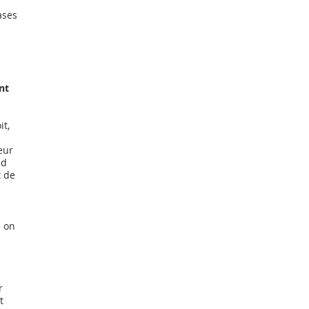
ases 
nt 
t, 
eur 
nd 
 de 
e on 
r 
t 