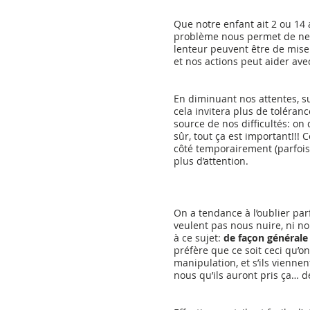
Que notre enfant ait 2 ou 14 
problème nous permet de ne p
lenteur peuvent être de mise
et nos actions peut aider avec
En diminuant nos attentes, s
cela invitera plus de toléranc
source de nos difficultés: on 
sûr, tout ça est important!!!
côté temporairement (parfois
plus d’attention. 
On a tendance à l’oublier par
veulent pas nous nuire, ni n
à ce sujet: 
de façon générale 
préfère que ce soit ceci qu’o
manipulation, et s’ils vienn
nous qu’ils auront pris ça… d