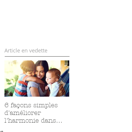
Article en vedette
6 façons simples
Accepter ce qui est
d'améliorer
l'harmonie dans
notre maison
ne 