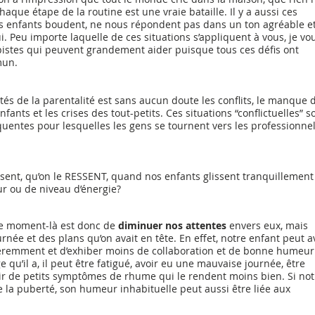
aque étape de la routine est une vraie bataille. Il y a aussi ces 
es enfants boudent, ne nous répondent pas dans un ton agréable et
 Peu importe laquelle de ces situations s’appliquent à vous, je vo
 pistes qui peuvent grandement aider puisque tous ces défis ont 
mun.
tés de la parentalité est sans aucun doute les conflits, le manque 
fants et les crises des tout-petits. Ces situations “conflictuelles” s
équentes pour lesquelles les gens se tournent vers les professionnel
 sent, qu’on le RESSENT, quand nos enfants glissent tranquillement
 ou de niveau d’énergie? 
ce moment-là est donc de 
diminuer nos attentes 
envers eux, mais 
urnée et des plans qu’on avait en tête. En effet, notre enfant peut a
féremment et d’exhiber moins de collaboration et de bonne humeur
 qu’il a, il peut être fatigué, avoir eu une mauvaise journée, être 
oir de petits symptômes de rhume qui le rendent moins bien. Si not
e la puberté, son humeur inhabituelle peut aussi être liée aux 