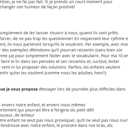
tion, je ne l’ai pas fait. Si je prends un court moment pour 
t changer son humeur de façon positive! 
t simplement de les laisser s’ouvrir à nous, quand ils sont prêts. 
 forcer, de ne pas trop les questionner! En respectant leur rythme e
nt, ils nous parleront lorsqu’ils le voudront. Par exemple, avec mo
r des exemples d’émotions qu’il pourrait ressentir (sans bien sûr 
mme ça) pour simplement l’aider avec le vocabulaire. Pour ma 10 an
 faire le tri dans ses pensées et ses ressentis et, surtout, éviter 
sent ni lui proposer des solutions. Parfois, les enfants veulent 
ntir qu’on les soutient (comme nous les adultes, hein?).
 que je vous propose
 d’essayer lors de journées plus difficiles dans 
s envers notre enfant, et envers nous-mêmes
tement qui pourrait être à l’origine du petit défi
douceur, de lenteur
otre enfant ne veut pas nous provoquer, qu’Il ne veut pas nous nui
 tendresse avec notre enfant, le prendre dans nos bras, etc.