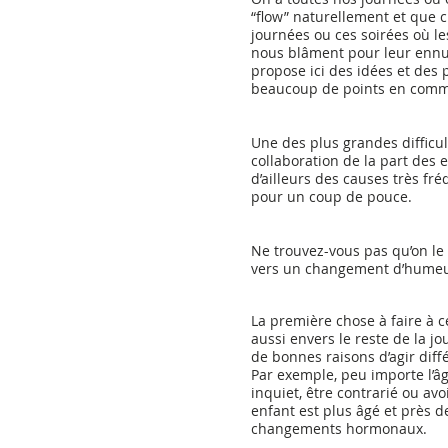
“flow” naturellement et que ch
journées ou ces soirées où l
nous blâment pour leur ennui.
propose ici des idées et des
beaucoup de points en com
Une des plus grandes difficul
collaboration de la part des en
d’ailleurs des causes très fr
pour un coup de pouce.
Ne trouvez-vous pas qu’on le
vers un changement d’humeur
La première chose à faire à 
aussi envers le reste de la jo
de bonnes raisons d’agir dif
Par exemple, peu importe l’âge
inquiet, être contrarié ou av
enfant est plus âgé et près d
changements hormonaux. 