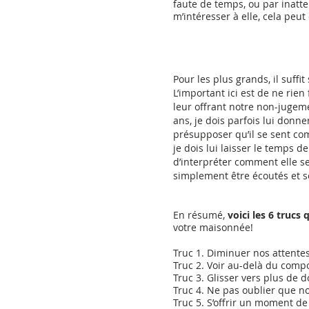
faute de temps, ou par inatten
m’intéresser à elle, cela peu
Pour les plus grands, il suffi
L’important ici est de ne rien
leur offrant notre non-jugeme
ans, je dois parfois lui donne
présupposer qu’il se sent co
je dois lui laisser le temps de
d’interpréter comment elle se 
simplement être écoutés et se
En résumé, 
voici les 6 trucs
votre maisonnée!
Truc 1. Diminuer nos attente
Truc 2. Voir au-delà du compor
Truc 3. Glisser vers plus de 
Truc 4. Ne pas oublier que n
Truc 5. S’offrir un moment de