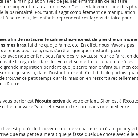
utiliser la manipulation avec de jeunes enfants afin de les faire 
 ton souper et tu auras un dessert” est certainement une des phr
 de la parentalité. Pourtant, il s’agit complètement de manipulation. 
, et à notre insu, les enfants reprennent ces façons de faire pour 
es afin de restaurer le calme chez-moi est de prendre un mome
ans mes bras
, lui dire que je l’aime, etc. En effet, nous n'avons pas 
e temps pour cela, mais s’arrêter quelques instants pour 
t avec notre enfant peut faire des MIRACLES! Pour ce faire, on doi
s de le regarder dans les yeux et se mettre à sa hauteur s’il est 
une grande inspiration pendant que je serre mon enfant sur mon co
ser que je suis là, dans l'instant présent. C’est difficile parfois qua
de trouver ce petit temps d’arrêt, mais on en ressort avec tellement
et d’autre!
s vous parler est 
l’écoute active
 de votre enfant. Si on est à l’écout
 cette mauvaise “vibe” et revoir notre coco dans une meilleure 
active est plutôt de trouver ce qui ne va pas en s’arrêtant pour y voi
arrive que ma petite aimerait que je fasse quelque chose avec elle e