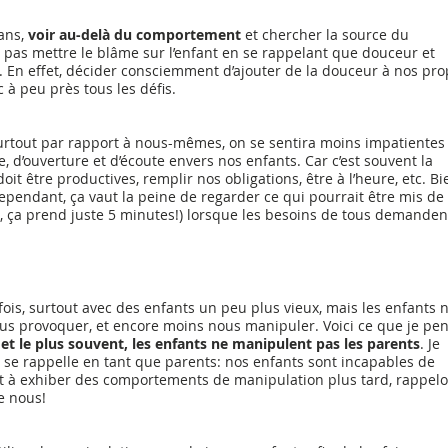
ans, 
voir au-delà du comportement
 et chercher la source du 
as mettre le blâme sur l’enfant en se rappelant que douceur et 
. En effet, décider consciemment d’ajouter de la douceur à nos pro
 à peu près tous les défis. 
urtout par rapport à nous-mêmes, on se sentira moins impatientes 
e, d’ouverture et d’écoute envers nos enfants. Car c’est souvent la 
doit être productives, remplir nos obligations, être à l’heure, etc. Bi
 Cependant, ça vaut la peine de regarder ce qui pourrait être mis de 
, ça prend juste 5 minutes!) lorsque les besoins de tous demanden
fois, surtout avec des enfants un peu plus vieux, mais les enfants n
ous provoquer, et encore moins nous manipuler. Voici ce que je pen
et le plus souvent, les enfants ne manipulent pas les parents
. Je 
n se rappelle en tant que parents: nos enfants sont incapables de 
ent à exhiber des comportements de manipulation plus tard, rappel
e nous! 