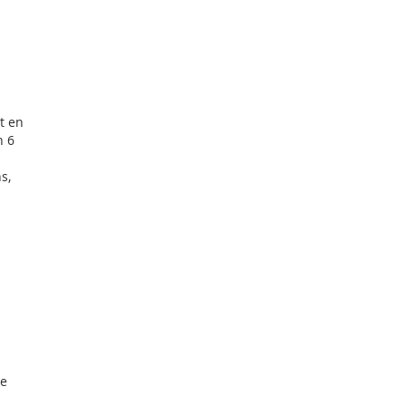
t en 
n 6 
s, 
re