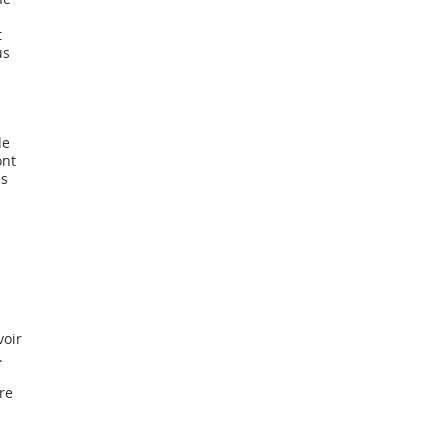
 
us 
de 
ont 
s 
 
voir 
. 
re 